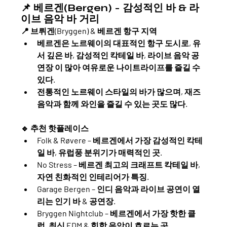
📌 베르겐(Bergen) - 감성적인 바 & 라
이브 음악 바 거리
📍 
브뤼겐(Bryggen) & 베르겐 항구 지역
베르겐은 노르웨이의 대표적인 항구 도시로, 
유
서 깊은 바, 감성적인 칵테일 바, 라이브 음악 공
연장
 이 많아 여유로운 나이트라이프를 즐길 수 
있다.
전통적인 노르웨이 스타일의 바가 많으며, 
재즈 
음악과 함께 와인을 즐길 수 있는 곳도 많다
.
🔹 
추천 핫플레이스
Folk & Røvere
 – 베르겐에서 가장 감성적인 칵테
일 바, 유럽풍 분위기가 매력적인 곳.
No Stress
 – 베르겐 최고의 크래프트 칵테일 바, 
자연 친화적인 인테리어가 특징.
Garage Bergen
 – 인디 음악과 라이브 공연이 열
리는 인기 바 & 공연장.
Bryggen Nightclub
 – 베르겐에서 가장 핫한 클
럽, 최신 EDM & 힙합 음악이 흐르는 곳.