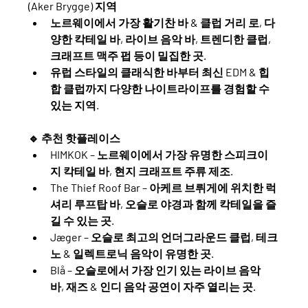
(Aker Brygge) 지역
노르웨이에서 가장 활기찬 
바 & 클럽 거리
 로, 다
양한 
칵테일 바, 라이브 음악 바, 트렌디한 클럽, 
크래프트 맥주 펍
 등이 밀집한 곳.
유럽 스타일의 클래식한 바부터 
최신 EDM & 힙
합 클럽까지 다양한 나이트라이프를 경험할 수 
있는 지역
.
🔹 
추천 핫플레이스
HIMKOK
 – 노르웨이에서 가장 유명한 스피크이
지 칵테일 바, 현지 크래프트 주류 제조.
The Thief Roof Bar
 – 아케르 브뤼게에 위치한 럭
셔리 루프탑 바, 오슬로 야경과 함께 칵테일을 즐
길 수 있는 곳.
Jæger
 – 오슬로 최고의 언더그라운드 클럽, 테크
노 & 일렉트로닉 음악이 유명한 곳.
Blå
 – 오슬로에서 가장 인기 있는 라이브 음악 
바, 재즈 & 인디 음악 공연이 자주 열리는 곳.