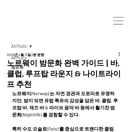
All Posts
2025년 4월 12일
3분 분량
All Posts
노르웨이 밤문화 완벽 가이드 | 바,
밤문화
클럽, 루프탑 라운지 & 나이트라이
프 추천
노르웨이(Norway)
 는 자연 경관과 오로라로 유명하
지만, 밤이 되면 유럽 특유의 감성을 담은 
바, 클럽, 루
프탑 바, 재즈 바 & 라이브 음악 바
 등에서 활기찬 
밤
문화(Nightlife)
 를 경험할 수 있다.
특히 수도 
오슬로(Oslo)
 를 중심으로 
트렌디한 클럽, 